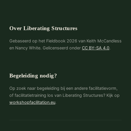
Gehoord, Gezien, Gerespecteerd
Generatieve Relaties STAR
Geïntegreerde Autonomie
Over Liberating Structures
Helpende Heuristieken
Gebaseerd op het Fieldbook 2026 van Keith McCandless
Impromptu Netwerken
en Nancy White. Gelicenseerd onder
CC BY-SA 4.0
.
Improv-Prototyping
Interview met een Beroemdheid
Kritieke Onzekerheden
Begeleiding nodig?
Mad Tea | Calm Tea
Op zoek naar begeleiding bij een andere facilitatievorm,
Min Specs
of facilitatietraining los van Liberating Structures? Kijk op
workshopfacilitation.eu
.
Ontdekking en Actiedialoog
Ontwerp-Storyboards
Overeenkomst-Zekerheidsmatrix