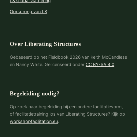
LS Global Gathering
Gebruikerservaring Fishbowl
Oorsprong van LS
Gehoord, Gezien, Gerespecteerd
Generatieve Relaties STAR
Geïntegreerde Autonomie
Over Liberating Structures
Helpende Heuristieken
Gebaseerd op het Fieldbook 2026 van Keith McCandless
Impromptu Netwerken
en Nancy White. Gelicenseerd onder
CC BY-SA 4.0
.
Improv-Prototyping
Interview met een Beroemdheid
Kritieke Onzekerheden
Begeleiding nodig?
Mad Tea | Calm Tea
Op zoek naar begeleiding bij een andere facilitatievorm,
Min Specs
of facilitatietraining los van Liberating Structures? Kijk op
workshopfacilitation.eu
.
Ontdekking en Actiedialoog
Ontwerp-Storyboards