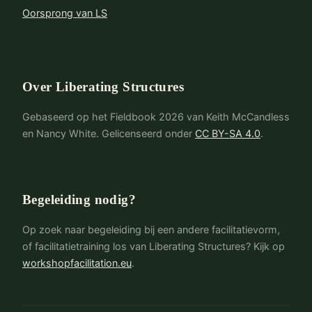
Gebruikerservaring Fishbowl
Oorsprong van LS
Gehoord, Gezien, Gerespecteerd
Generatieve Relaties STAR
Geïntegreerde Autonomie
Over Liberating Structures
Helpende Heuristieken
Gebaseerd op het Fieldbook 2026 van Keith McCandless
Impromptu Netwerken
en Nancy White. Gelicenseerd onder
CC BY-SA 4.0
.
Improv-Prototyping
Interview met een Beroemdheid
Kritieke Onzekerheden
Begeleiding nodig?
Mad Tea | Calm Tea
Op zoek naar begeleiding bij een andere facilitatievorm,
Min Specs
of facilitatietraining los van Liberating Structures? Kijk op
workshopfacilitation.eu
.
Ontdekking en Actiedialoog
Ontwerp-Storyboards